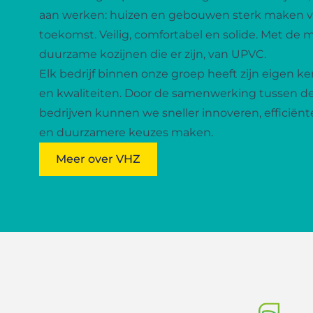
aan werken: huizen en gebouwen sterk maken v
toekomst. Veilig, comfortabel en solide. Met de 
duurzame kozijnen die er zijn, van UPVC.
Elk bedrijf binnen onze groep heeft zijn eigen 
en kwaliteiten. Door de samenwerking tussen d
bedrijven kunnen we sneller innoveren, efficiën
en duurzamere keuzes maken.
Meer over VHZ