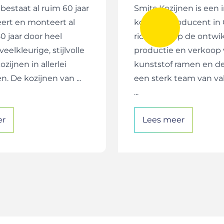
bestaat al ruim 60 jaar
Smits Kozijnen is een 
ert en monteert al
kozijnenproducent in
0 jaar door heel
richt zich op de ontwi
eelkleurige, stijlvolle
productie en verkoop
zijnen in allerlei
kunststof ramen en d
n. De kozijnen van ...
een sterk team van 
...
er
Lees meer