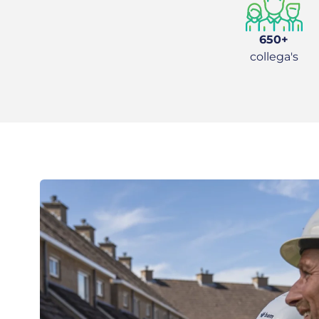
650+
collega's