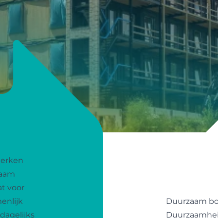
merken
naam
t voor
menlijk
Duurzaam b
dagelijks
Duurzaamheid 