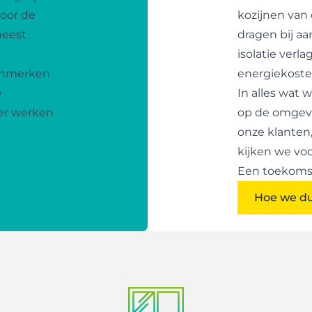
oor de
kozijnen van
meest
dragen bij a
isolatie verl
kenmerken
energiekosten
e
In alles wat
ter werken
op de omgevin
onze klanten
kijken we vo
Een toekomst 
Hoe we d