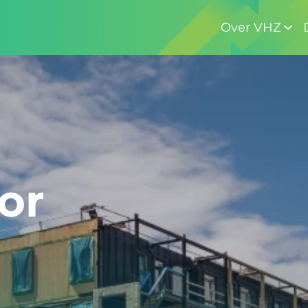
Over VHZ
or