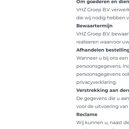
Om goederen en dienst
VHZ Groep B.V. verwerk
die wij nodig hebben v
Bewaartermijn
VHZ Groep B.V. bewaart
realiseren waarvoor u
Afhandelen bestellin
Wanneer u bij ons een 
persoonsgegevens. Ind
persoonsgegevens ook 
privacyverklaring.
Verstrekking aan de
De gegevens die u aan 
voor de uitvoering va
Reclame
Wij kunnen u, naast d