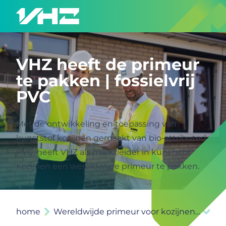
VHZ heeft de primeur
te pakken | fossielvrij
PVC
Met de ontwikkeling en toepassing van
kunststof kozijnen gemaakt van bio-attributed
PVC, heeft VHZ als marktleider in kunststof
kozijnen een wereldwijde primeur te pakken.
home
Wereldwijde primeur voor kozijnen van fossielvrij PVC